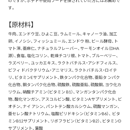
のですが、ポテト不使用フードを探されていた方にはお薦めで
す。
【原材料】
牛肉、エンドウ豆、ひよこ豆、ラムミール、キャノーラ油、加工
卵、イノシシ、フィッシュミール、エンドウ 粉、ビール酵母、ト
マト滓、亜麻仁、ナチュラルフレーバー、サーモンオイル（DHA
源）、食塩、塩化コリン、 乾燥チコリ根、トマト、ブルーベリー、
ラズベリー、ユッカエキス、ラクトバチルス・アシドフィルス、
ビフィ ドバクテリウム・アニマリス、ラクトバチルス・ロイテ
リ、ビタミンEサプリメント、鉄タンパク化合物、亜鉛タ ンパク
化合物、銅タンパク化合物、硫酸鉄、硫酸亜鉛、硫酸銅、ヨウ化カ
リウム、硝酸チアミン（ビタミン B1）、マンガンタンパク化合
物、酸化マンガン、アスコルビン酸、ビタミンAサプリメント、ビ
オチン、ナイ アシン、パントテン酸カルシウム、硫酸マンガン、
亜セレン酸ナトリウム、塩酸ピリドキシン（ビタミンB6）、 ビタ
ミンB12サプリメント、リボフラビン（ビタミンB2）、ビタミンD
サプリメント、葉酸