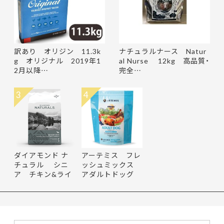
訳あり オリジン 11.3k
ナチュラルナース Natur
g オリジナル 2019年1
al Nurse 12kg 高品質・
2月以降…
完全…
3
4
ダイアモンド ナ
アーテミス フレ
チュラル シニ
ッシュミックス
ア チキン&ライ
アダルトドッグ
ス 15.8…
13.6kg