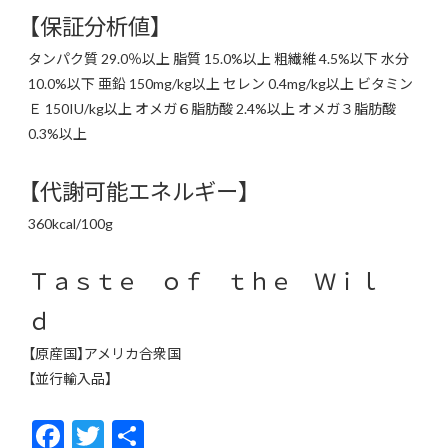
【保証分析値】
タンパク質 29.0％以上 脂質 15.0%以上 粗繊維 4.5%以下 水分
10.0%以下 亜鉛 150mg/kg以上 セレン 0.4mg/kg以上 ビタミン
Ｅ 150IU/kg以上 オメガ６脂肪酸 2.4%以上 オメガ３脂肪酸
0.3%以上
【代謝可能エネルギー】
360kcal/100g
Ｔａｓｔｅ ｏｆ ｔｈｅ Ｗｉｌ
ｄ
【原産国】アメリカ合衆国
【並行輸入品】
F
T
共