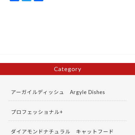
ac
w
有
e
itt
b
er
o
o
k
Category
アーガイルディッシュ Argyle Dishes
プロフェッショナル+
ダイアモンドナチュラル キャットフード