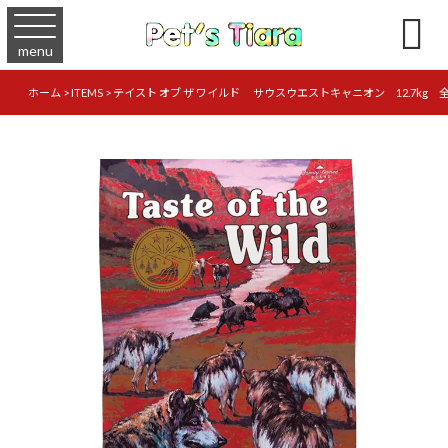

menu
ホーム
>
ITEMS
>
テイスト オブ ザ ワイルド サウスウエストキャニオン 12.7k