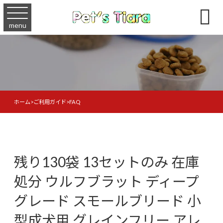

menu
ホーム
>
ご利用ガイド
>
FAQ
残り130袋 13セットのみ 在庫
処分 ウルフブラット ディープ
グレード スモールブリード 小
型成犬用 グレインフリー アレ