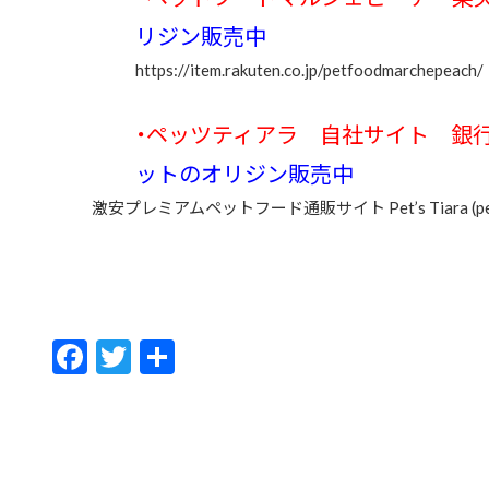
リジン販売中
https://item.rakuten.co.jp/petfoodmarchepeach/
・ペッツティアラ 自社サイト 
ットのオリジン販売中
激安プレミアムペットフード通販サイト Pet’s Tiara (pets-
F
T
共
ac
w
有
e
itt
b
er