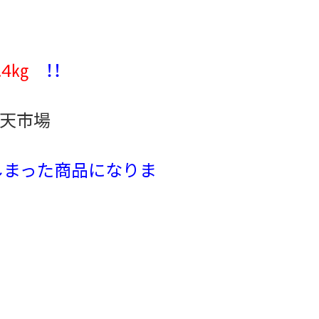
.4㎏
！！
天市場
しまった商品
になりま