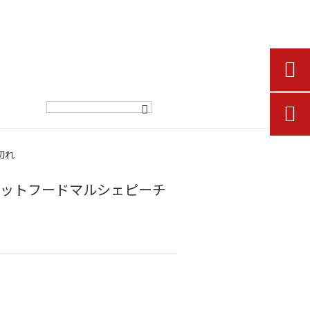


切れ
ペットフードマルシェピーチ