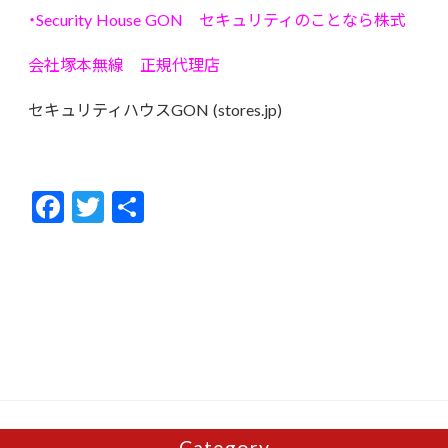
・Security House GON セキュリティのことなら株式
会社塚本無線 正規代理店
セキュリティハウスGON (stores.jp)
F
T
共
ac
w
有
e
itt
b
er
o
o
k
Category