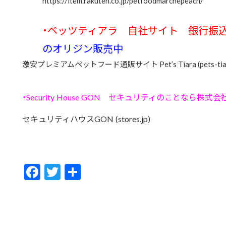
https://item.rakuten.co.jp/petfoodmarchepeach/
・ペッツティアラ 自社サイト 銀行
のオリジン販売中
激安プレミアムペットフード通販サイト Pet’s Tiara (pets-tiar
・Security House GON セキュリティのことなら
セキュリティハウスGON (stores.jp)
F
T
共
ac
w
有
e
itt
b
er