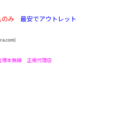
振込のみ
最安で
アウトレット
a.com)
株式会社塚本無線 正規代理店