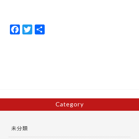
F
T
共
ac
w
有
e
itt
b
er
o
o
k
Category
未分類