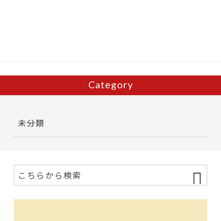
b
er
o
o
k
Category
未分類