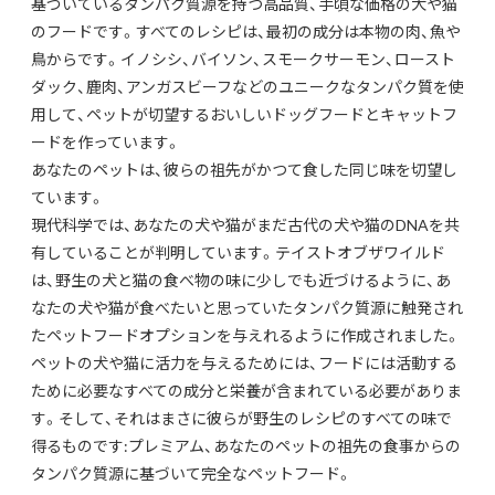
基づいているタンパク質源を持つ高品質、手頃な価格の犬や猫
のフードです。すべてのレシピは、最初の成分は本物の肉、魚や
鳥からです。イノシシ、バイソン、スモークサーモン、ロースト
ダック、鹿肉、アンガスビーフなどのユニークなタンパク質を使
用して、ペットが切望するおいしいドッグフードとキャットフ
ードを作っています。
あなたのペットは、彼らの祖先がかつて食した同じ味を切望し
ています。
現代科学では、あなたの犬や猫がまだ古代の犬や猫のDNAを共
有していることが判明しています。テイストオブザワイルド
は、野生の犬と猫の食べ物の味に少しでも近づけるように、あ
なたの犬や猫が食べたいと思っていたタンパク質源に触発され
たペットフードオプションを与えれるように作成されました。
ペットの犬や猫に活力を与えるためには、フードには活動する
ために必要なすべての成分と栄養が含まれている必要がありま
す。そして、それはまさに彼らが野生のレシピのすべての味で
得るものです:プレミアム、あなたのペットの祖先の食事からの
タンパク質源に基づいて完全なペットフード。