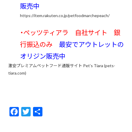
販売中
https://item.rakuten.co.jp/petfoodmarchepeach/
・ペッツティアラ 自社サイト 銀
行振込のみ
最安で
アウトレットの
オリジン販売中
激安プレミアムペットフード通販サイト Pet’s Tiara (pets-
tiara.com)
F
T
共
ac
w
有
e
itt