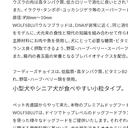
ウズラの肉は高タンパク質、低カロリーで消化に良いとされ
また、イラクサ・タンポポ・ユッカシジゲラ等のスーパーフー
直径：約8mm〜10mm
WOLFSBLUTウルフブラッドは、DNAが非常に近く、同
をモデルに、犬元来の食性と現代の知識を組み合わせて作ら
主原材料にお肉や魚を使用し、犬にとって必要な糖質・ビタミ
ランス良く摂取できるよう、野菜・ハーブ・ベリー・スーパー
また、腸内の善玉菌の栄養となるプレバイオティクスを配合
フーディーズチョイスは、低脂質・高タンパク質、ビタミンB
れ、野菜・ハーブ・ベリー類を使用。
小型犬やシニア犬が食べやすい小粒タイプ。
ペット先進国からやって来た、本物のプレミアムドッグフー
WOLFSBLUTは、ドイツでトップレベルのドッグフードブ
を使った様々なドッグフードをご提供いたします。それぞれのW