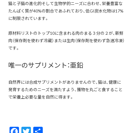
猫と子猫の進化的そして生物学的ニーズに合わせ、栄養豊富な
たんぱく質が40%の割合であふれており、低GI炭水化物は17%
に制限されています。
原材料リストのトップ10に含まれる肉のまる３分の２が、新鮮
肉（保存剤を使わず冷蔵）または生肉（保存剤を使わず急速冷凍）
です。
唯一のサプリメント：亜鉛
自然界には合成サプリメントがありませんので、猫は、健康に
発育するためのニーズを満たすよう、獲物を丸ごと食すること
で栄養上必要な量を自然に得ます。
F
T
共