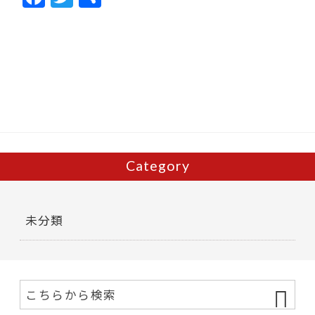
ac
w
有
e
itt
b
er
o
o
k
Category
未分類